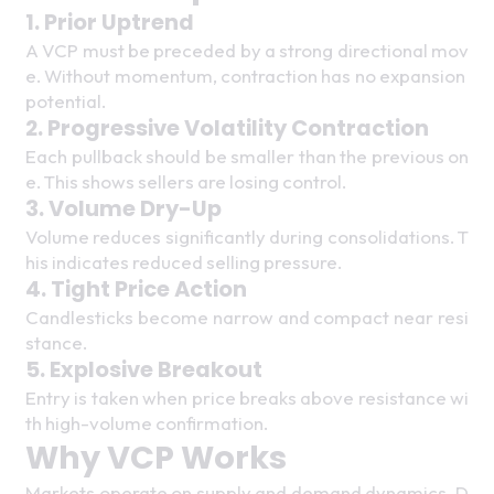
1. Prior Uptrend  
A VCP must be preceded by a strong directional mov
e. Without momentum, contraction has no expansion 
potential. 
2. Progressive Volatility Contraction 
Each pullback should be smaller than the previous on
e. This shows sellers are losing control. 
3. Volume Dry-Up 
Volume reduces significantly during consolidations. T
his indicates reduced selling pressure. 
4. Tight Price Action 
Candlesticks become narrow and compact near resi
stance. 
5. Explosive Breakout 
Entry is taken when price breaks above resistance wi
th high-volume confirmation. 
Why VCP Works 
Markets operate on supply and demand dynamics. D