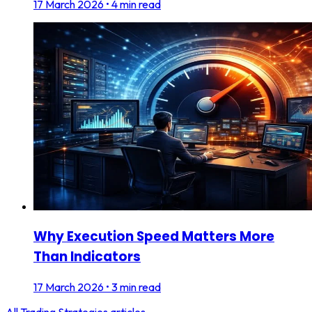
17 March 2026
•
4 min read
Why Execution Speed Matters More
Than Indicators
17 March 2026
•
3 min read
All
Trading Strategies
articles