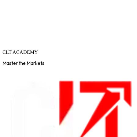
C
L
T
A
C
A
D
E
M
Y
Master the Markets