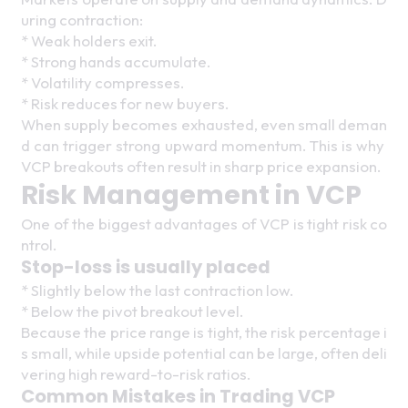
uring contraction: 
* Weak holders exit.
* Strong hands accumulate.
* Volatility compresses.
* Risk reduces for new buyers.
When supply becomes exhausted, even small deman
d can trigger strong upward momentum. This is why 
VCP breakouts often result in sharp price expansion. 
Risk Management in VCP 
One of the biggest advantages of VCP is tight risk co
ntrol. 
Stop-loss is usually placed
* Slightly below the last contraction low.
* Below the pivot breakout level.
Because the price range is tight, the risk percentage i
s small, while upside potential can be large, often deli
vering high reward-to-risk ratios. 
Common Mistakes in Trading VCP 