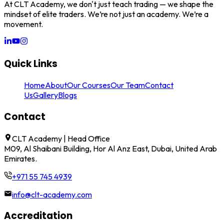
At CLT Academy, we don't just teach trading — we shape the
mindset of elite traders. We’re not just an academy. We’re a
movement.
Quick Links
Home
About
Our Courses
Our Team
Contact
Us
Gallery
Blogs
Contact
CLT Academy | Head Office
M09, Al Shaibani Building, Hor Al Anz East, Dubai, United Arab
Emirates.
+971 55 745 4939
info@clt-academy.com
Accreditation