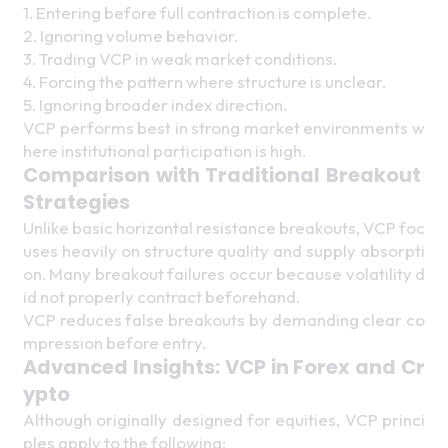
1. Entering before full contraction is complete.
2. Ignoring volume behavior.
3. Trading VCP in weak market conditions.
4. Forcing the pattern where structure is unclear.
5. Ignoring broader index direction. 
VCP performs best in strong market environments w
here institutional participation is high. 
Comparison with Traditional Breakout 
Strategies 
Unlike basic horizontal resistance breakouts, VCP foc
uses heavily on structure quality and supply absorpti
on. Many breakout failures occur because volatility d
id not properly contract beforehand. 
VCP reduces false breakouts by demanding clear co
mpression before entry. 
Advanced Insights: VCP in Forex and Cr
ypto 
Although originally designed for equities, VCP princi
ples apply to the following: