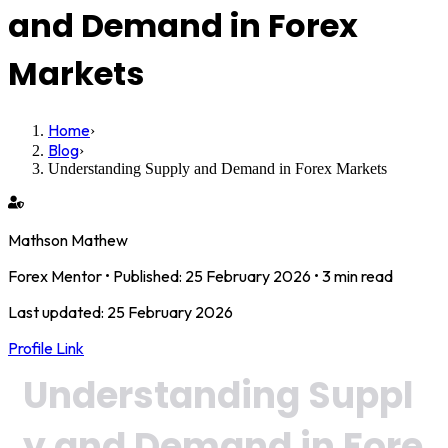
and Demand in Forex
Markets
Home
›
Blog
›
Understanding Supply and Demand in Forex Markets
Mathson Mathew
Forex Mentor
• Published:
25 February 2026
•
3 min read
Last updated:
25 February 2026
Profile Link
Understanding Suppl
y and Demand in Fore