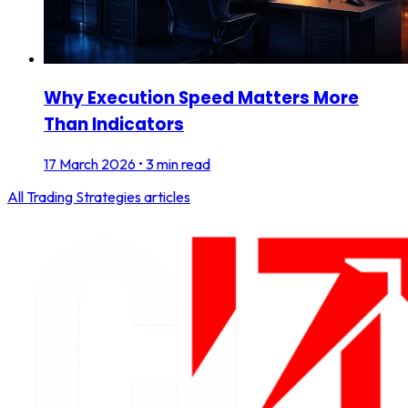
Why Execution Speed Matters More
Than Indicators
17 March 2026
•
3 min read
All
Trading Strategies
articles