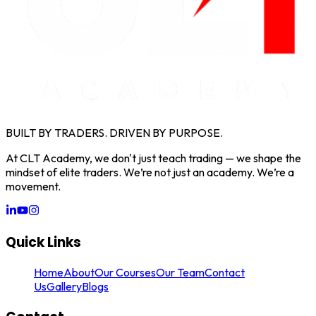
BUILT BY TRADERS. DRIVEN BY PURPOSE.
At CLT Academy, we don't just teach trading — we shape the
mindset of elite traders. We’re not just an academy. We’re a
movement.
Quick Links
Home
About
Our Courses
Our Team
Contact
Us
Gallery
Blogs