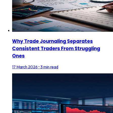
Why Trade Journaling Separates
Consistent Traders From Struggling
Ones
17 March 2026
•
3 min read