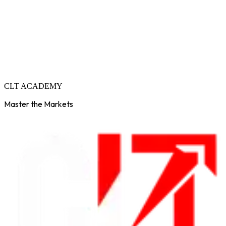
C
L
T
A
C
A
D
E
M
Y
Master the Markets