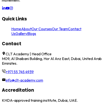
movement.
Quick Links
Home
About
Our Courses
Our Team
Contact
Us
Gallery
Blogs
Contact
CLT Academy | Head Office
M09, Al Shaibani Building, Hor Al Anz East, Dubai, United Arab
Emirates.
+971 55 745 4939
info@clt-academy.com
Accreditation
KHDA-approved training institute, Dubai, UAE.