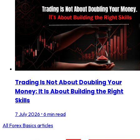
Trading Is Not About Doubling Your
Money: It Is About Building the Right
Skills
7 July 2026
•
6 min read
All
Forex Basics
articles