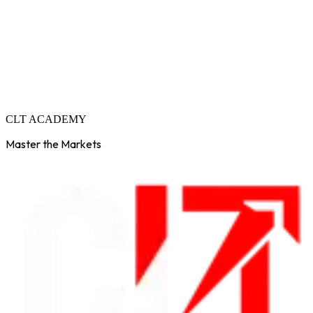
C
L
T
A
C
A
D
E
M
Y
Master the Markets